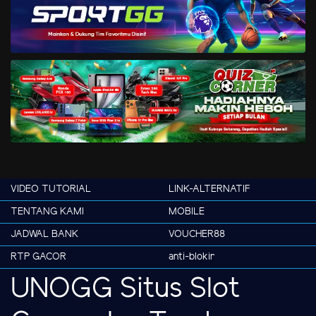
VIDEO TUTORIAL
LINK-ALTERNATIF
TENTANG KAMI
MOBILE
JADWAL BANK
VOUCHER88
RTP GACOR
anti-blokir
UNOGG Situs Slot