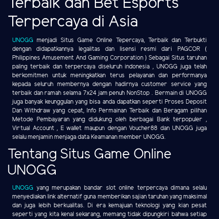
Terbaik dan Bet Esports
Terpercaya di Asia
UNOGG
menjadi Situs Game Online Tepercaya, Terbaik dan Terbukti
dengan didapatkannya legalitas dan lisensi resmi dari PAGCOR (
Philippines Amusement And Gaming Corporation ) Sebagai Situs taruhan
paling terbaik dan terpercaya diseluruh indonesia , UNOGG juga telah
berkomitmen untuk meningkatkan terus pelayanan dan performanya
kepada seluruh membernya dengan hadirnya customer service yang
terbaik dan ramah selama 7x24 jam penuh NonStop . Bermain di UNOGG
juga banyak keunggulan yang bisa anda dapatkan seperti Proses Deposit
Dan Withdraw yang cepat, Info Permainan Terbaik dan Beragam pilihan
Metode Pembayaran yang didukung oleh berbagai Bank terpopuler ,
Virtual Account , E wallet maupun dengan Voucher88 dan UNOGG juga
selalu menjamin menjaga data Keamanan member UNOGG.
Tentang Situs Game Online
UNOGG
UNOGG
yang merupakan bandar slot online terpercaya dimana selalu
menyediakan link alternatif guna memberikan sajian taruhan yang maksimal
dan juga lebih berkualitas. Di era kemajuan teknologi yang kian pesat
seperti yang kita kenal sekarang, memang tidak dipungkiri bahwa setiap