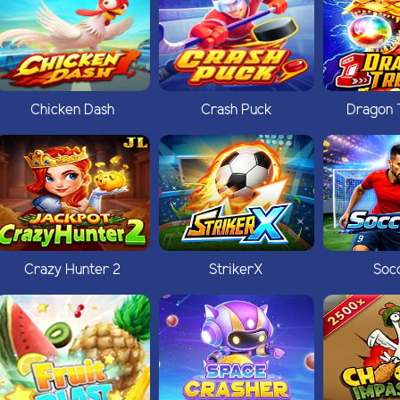
Chicken Dash
Crash Puck
Dragon 
Crazy Hunter 2
StrikerX
Soc