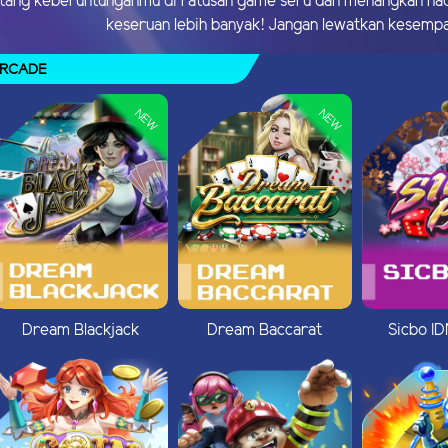
tang keberuntunganmu di ratusan game seru dan menangkan hadia
keseruan lebih banyak! Jangan lewatkan kesempat
RCADE
NEW
NEW
Dream Blackjack
Dream Baccarat
Sicbo I