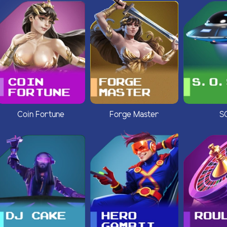
Coin Fortune
Forge Master
S