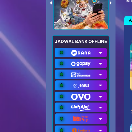
Tan
A
JADWAL BANK OFFLINE