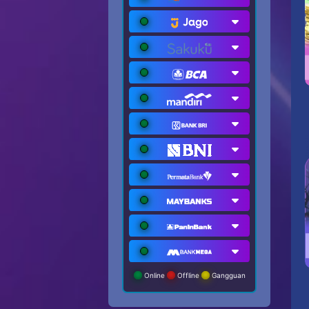
Online
Offline
Gangguan