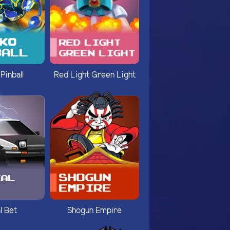
 Pinball
Red Light Green Light
al Bet
Shogun Empire