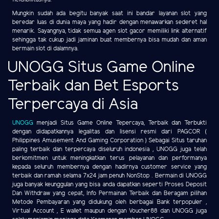
Mungkin sudah ada begitu banyak saat ini bandar layanan slot yang
beredar luas di dunia maya yang hadir dengan menawarkan sederet hal
menarik. Sayangnya, tidak semua agen slot gacor memiliki link alternatif
sehingga tak cukup jadi jaminan buat membernya bisa mudah dan aman
bermain slot di dalamnya.
UNOGG Situs Game Online
Terbaik dan Bet Esports
Terpercaya di Asia
UNOGG
menjadi Situs Game Online Tepercaya, Terbaik dan Terbukti
dengan didapatkannya legalitas dan lisensi resmi dari PAGCOR (
Philippines Amusement And Gaming Corporation ) Sebagai Situs taruhan
paling terbaik dan terpercaya diseluruh indonesia , UNOGG juga telah
berkomitmen untuk meningkatkan terus pelayanan dan performanya
kepada seluruh membernya dengan hadirnya customer service yang
terbaik dan ramah selama 7x24 jam penuh NonStop . Bermain di UNOGG
juga banyak keunggulan yang bisa anda dapatkan seperti Proses Deposit
Dan Withdraw yang cepat, Info Permainan Terbaik dan Beragam pilihan
Metode Pembayaran yang didukung oleh berbagai Bank terpopuler ,
Virtual Account , E wallet maupun dengan Voucher88 dan UNOGG juga