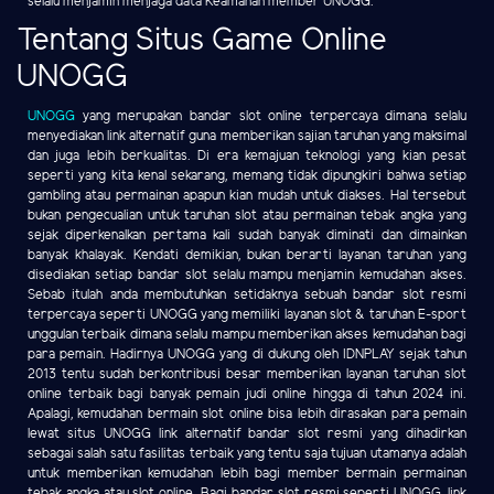
selalu menjamin menjaga data Keamanan member UNOGG.
Tentang Situs Game Online
UNOGG
UNOGG
yang merupakan bandar slot online terpercaya dimana selalu
menyediakan link alternatif guna memberikan sajian taruhan yang maksimal
dan juga lebih berkualitas. Di era kemajuan teknologi yang kian pesat
seperti yang kita kenal sekarang, memang tidak dipungkiri bahwa setiap
gambling atau permainan apapun kian mudah untuk diakses. Hal tersebut
bukan pengecualian untuk taruhan slot atau permainan tebak angka yang
sejak diperkenalkan pertama kali sudah banyak diminati dan dimainkan
banyak khalayak. Kendati demikian, bukan berarti layanan taruhan yang
disediakan setiap bandar slot selalu mampu menjamin kemudahan akses.
Sebab itulah anda membutuhkan setidaknya sebuah bandar slot resmi
terpercaya seperti UNOGG yang memiliki layanan slot & taruhan E-sport
unggulan terbaik dimana selalu mampu memberikan akses kemudahan bagi
para pemain. Hadirnya UNOGG yang di dukung oleh IDNPLAY sejak tahun
2013 tentu sudah berkontribusi besar memberikan layanan taruhan slot
online terbaik bagi banyak pemain judi online hingga di tahun 2024 ini.
Apalagi, kemudahan bermain slot online bisa lebih dirasakan para pemain
lewat situs UNOGG link alternatif bandar slot resmi yang dihadirkan
sebagai salah satu fasilitas terbaik yang tentu saja tujuan utamanya adalah
untuk memberikan kemudahan lebih bagi member bermain permainan
tebak angka atau slot online. Bagi bandar slot resmi seperti UNOGG, link