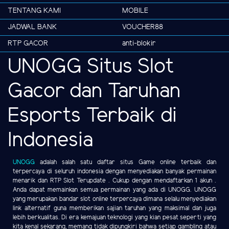
TENTANG KAMI
MOBILE
JADWAL BANK
VOUCHER88
RTP GACOR
anti-blokir
UNOGG Situs Slot
Gacor dan Taruhan
Esports Terbaik di
Indonesia
UNOGG
adalah salah satu daftar situs Game online terbaik dan
terpercaya di seluruh indonesia dengan menyediakan banyak permainan
menarik dan RTP Slot Terupdate . Cukup dengan mendaftarkan 1 akun .
Anda dapat memainkan semua permainan yang ada di UNOGG. UNOGG
yang merupakan bandar slot online terpercaya dimana selalu menyediakan
link alternatif guna memberikan sajian taruhan yang maksimal dan juga
lebih berkualitas. Di era kemajuan teknologi yang kian pesat seperti yang
kita kenal sekarang, memang tidak dipungkiri bahwa setiap gambling atau