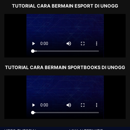
TUTORIAL CARA BERMAIN ESPORT DI UNOGG
TUTORIAL CARA BERMAIN SPORTBOOKS DI UNOGG