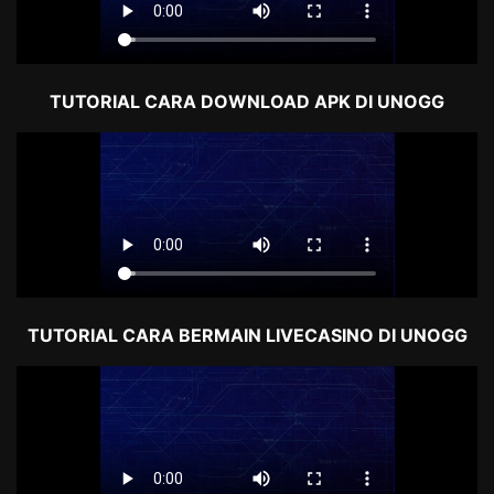
TUTORIAL CARA DOWNLOAD APK DI UNOGG
TUTORIAL CARA BERMAIN LIVECASINO DI UNOGG