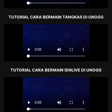
TUTORIAL CARA BERMAIN TANGKAS DI UNOGG
TUTORIAL CARA BERMAIN IDNLIVE DI UNOGG