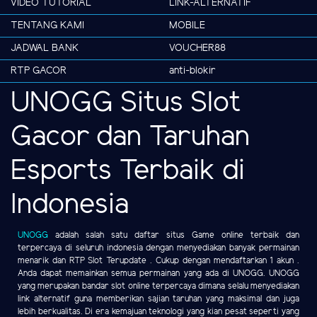
VIDEO TUTORIAL
LINK-ALTERNATIF
TENTANG KAMI
MOBILE
JADWAL BANK
VOUCHER88
RTP GACOR
anti-blokir
UNOGG Situs Slot
Gacor dan Taruhan
Esports Terbaik di
Indonesia
UNOGG
adalah salah satu daftar situs Game online terbaik dan
terpercaya di seluruh indonesia dengan menyediakan banyak permainan
menarik dan RTP Slot Terupdate . Cukup dengan mendaftarkan 1 akun .
Anda dapat memainkan semua permainan yang ada di UNOGG. UNOGG
yang merupakan bandar slot online terpercaya dimana selalu menyediakan
link alternatif guna memberikan sajian taruhan yang maksimal dan juga
lebih berkualitas. Di era kemajuan teknologi yang kian pesat seperti yang