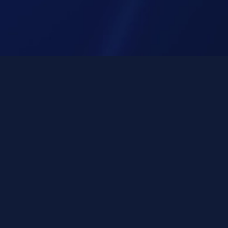
8
RTP GACOR
anti-blokir
nan
GG.
ang
iri
tau
an,