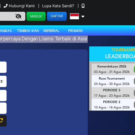
Hubungi Kami
Lupa Kata Sandi?
DAFTAR
ANGKAS
TEMBAK IKAN
REFERRAL
PROMOSI
isensi Terbaik di Asia! Dapatkan Bonus Event Freechip 25K - B