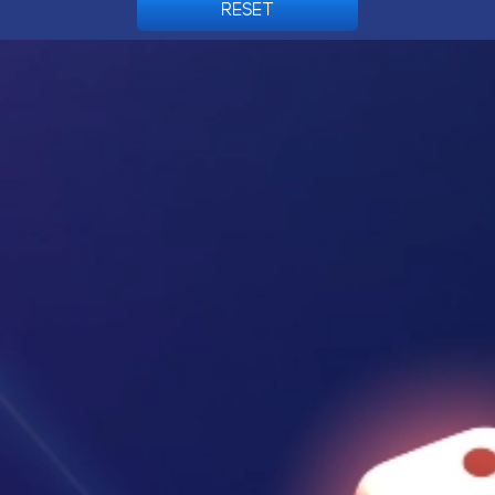
RESET