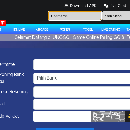
Download APK
Live Chat
O
S
IDNLIVE
ARCADE
POKER
TOGEL
LIVE CASINO
T
atang di UNOGG | Game Online Paling GG & Terpercaya Dengan L
ername
kening Bank
da
mor Rekening
ail
e Validasi