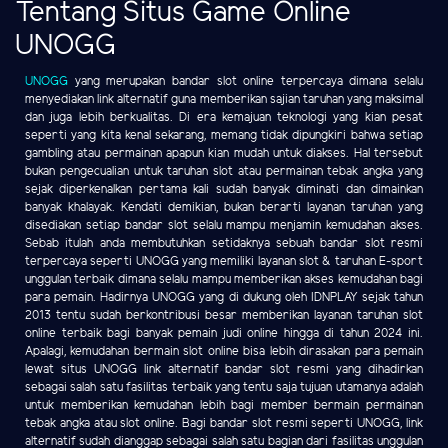
Tentang Situs Game Online
UNOGG
UNOGG
yang merupakan bandar slot online terpercaya dimana selalu
menyediakan link alternatif guna memberikan sajian taruhan yang maksimal
dan juga lebih berkualitas. Di era kemajuan teknologi yang kian pesat
seperti yang kita kenal sekarang, memang tidak dipungkiri bahwa setiap
gambling atau permainan apapun kian mudah untuk diakses. Hal tersebut
bukan pengecualian untuk taruhan slot atau permainan tebak angka yang
sejak diperkenalkan pertama kali sudah banyak diminati dan dimainkan
banyak khalayak. Kendati demikian, bukan berarti layanan taruhan yang
disediakan setiap bandar slot selalu mampu menjamin kemudahan akses.
Sebab itulah anda membutuhkan setidaknya sebuah bandar slot resmi
terpercaya seperti UNOGG yang memiliki layanan slot & taruhan E-sport
unggulan terbaik dimana selalu mampu memberikan akses kemudahan bagi
para pemain. Hadirnya UNOGG yang di dukung oleh IDNPLAY sejak tahun
2013 tentu sudah berkontribusi besar memberikan layanan taruhan slot
online terbaik bagi banyak pemain judi online hingga di tahun 2024 ini.
Apalagi, kemudahan bermain slot online bisa lebih dirasakan para pemain
lewat situs UNOGG link alternatif bandar slot resmi yang dihadirkan
sebagai salah satu fasilitas terbaik yang tentu saja tujuan utamanya adalah
untuk memberikan kemudahan lebih bagi member bermain permainan
tebak angka atau slot online. Bagi bandar slot resmi seperti UNOGG, link
alternatif sudah dianggap sebagai salah satu bagian dari fasilitas unggulan