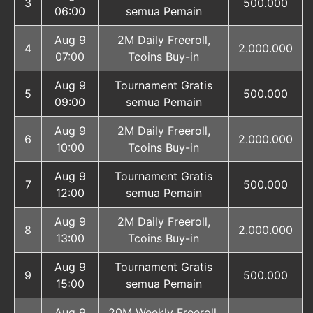
3
500.000
06:00
semua Pemain
Aug 9
2M Daily Freeroll,
4
2.000.000
07:00
Tcoins Buy-in
Aug 9
Tournament Gratis
5
500.000
09:00
semua Pemain
Aug 9
2M Daily Freeroll,
6
2.000.000
10:00
Tcoins Buy-in
Aug 9
Tournament Gratis
7
500.000
12:00
semua Pemain
Aug 9
2M Daily Freeroll,
8
2.000.000
13:00
Tcoins Buy-in
Aug 9
Tournament Gratis
9
500.000
15:00
semua Pemain
Aug 9
20M Weekly Freeroll,