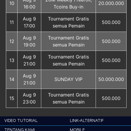
10
20.000.000
16:00
Tcoins Buy-in
Aug 9
Tournament Gratis
11
500.000
17:00
semua Pemain
Aug 9
Tournament Gratis
12
500.000
19:00
semua Pemain
Aug 9
Tournament Gratis
13
500.000
21:00
semua Pemain
Aug 9
14
SUNDAY VIP
50.000.000
21:00
Aug 9
Tournament Gratis
15
500.000
23:00
semua Pemain
VIDEO TUTORIAL
LINK-ALTERNATIF
TENTANG KAMI
MOBILE