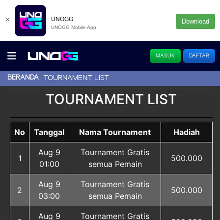
×
UNOGG
Download
UNOGG Mobile App
MASUK
DAFTAR
BERANDA
TOURNAMENT LIST
TOURNAMENT LIST
No
Tanggal
Nama Tournament
Hadiah
Aug 9
Tournament Gratis
1
500.000
01:00
semua Pemain
Aug 9
Tournament Gratis
2
500.000
03:00
semua Pemain
Aug 9
Tournament Gratis